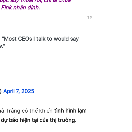
c suy thoái rồi, chỉ là chưa
 Fink nhận định.
: "Most CEOs I talk to would say
w."
m)
April 7, 2025
hà Trắng có thể khiến
tình hình lạm
dự báo hiện tại của thị trường
.