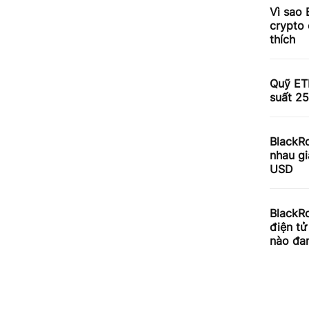
Vì sao 
crypto 
thích
Quỹ ETF
suất 25
BlackR
nhau gi
USD
BlackRo
điện tử
nào đan