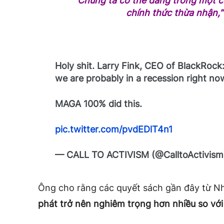
“Chúng ta có thể đang trong một cuộ
chính thức thừa nhận,”
Holy shit. Larry Fink, CEO of BlackRock
we are probably in a recession right no
MAGA 100% did this.
pic.twitter.com/pvdEDlT4n1
— CALL TO ACTIVISM (@CalltoActivis
Ông cho rằng các quyết sách gần đây từ N
phát trở nên nghiêm trọng hơn nhiều so với 