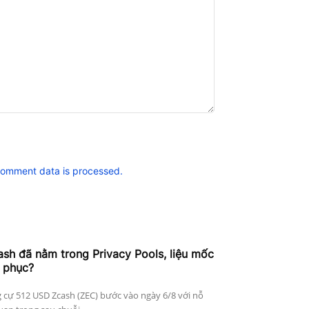
comment data is processed.
h đã nằm trong Privacy Pools, liệu mốc
 phục?
 cự 512 USD Zcash (ZEC) bước vào ngày 6/8 với nỗ