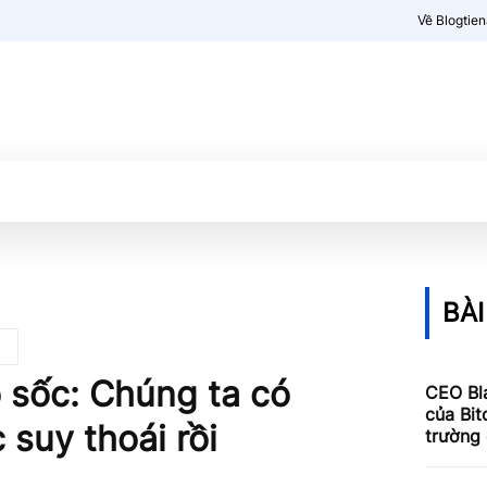
Về Blogtie
Kiến thức
More
BÀI
 sốc: Chúng ta có
CEO Bl
của Bit
suy thoái rồi
trường 