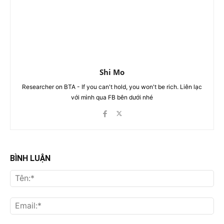
Shi Mo
Researcher on BTA - If you can't hold, you won't be rich. Liên lạc
với mình qua FB bên dưới nhé
BÌNH LUẬN
Tên
Ema