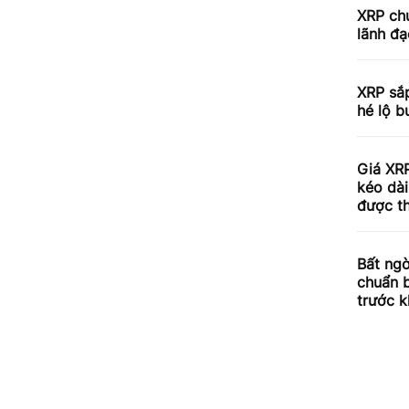
XRP chu
lãnh đạ
XRP sắp
hé lộ b
Giá XRP
kéo dài
được th
Bất ngờ
chuẩn 
trước k