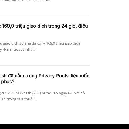
 169,9 triệu giao dịch trong 24 giờ, điều
ệu giao dịch Solana đã xử lý 169,9 triệu giao dịch
 4/8, mức cao nhất...
h đã nằm trong Privacy Pools, liệu mốc
 phục?
 cự 512 USD Zcash (ZEC) bước vào ngày 6/8 với nỗ
an trọng sau chuỗi...