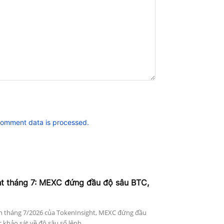
comment data is processed.
ht tháng 7: MEXC đứng đầu độ sâu BTC,
n tháng 7/2026 của TokenInsight, MEXC đứng đầu
khảo sát về độ sâu sổ lệnh...