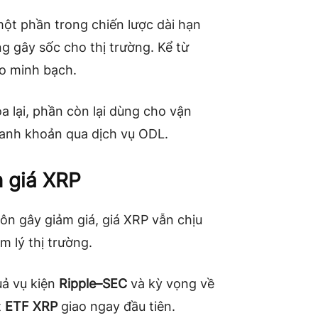
một phần trong chiến lược dài hạn
 gây sốc cho thị trường. Kể từ
o minh bạch.
 lại, phần còn lại dùng cho vận
thanh khoản qua dịch vụ ODL.
n giá XRP
ôn gây giảm giá, giá XRP vẫn chịu
m lý thị trường.
uả vụ kiện
Ripple–SEC
và kỳ vọng về
t
ETF XRP
giao ngay đầu tiên.