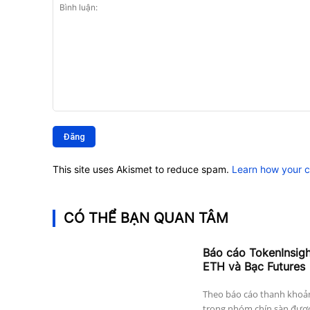
Bình
luận:
This site uses Akismet to reduce spam.
Learn how your 
CÓ THỂ BẠN QUAN TÂM
Báo cáo TokenInsig
ETH và Bạc Futures
Theo báo cáo thanh khoả
trong nhóm chín sàn được 