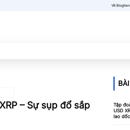
Về Blogtie
Kiến thức
More
BÀI
 XRP – Sự sụp đổ sắp
Tập đoà
USD XR
lao dố