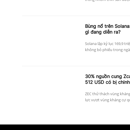
Bùng nổ trên Solana:
gì đang diễn ra?
Solana lập kỷ lục 169,9 tri
không bỏ phiếu trong ngày
30% nguồn cung Zcas
512 USD có bị chinh
ZEC thử thách vùng kháng
lực vượt vùng kháng cự qu