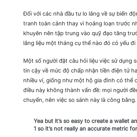
Đối với các nhà đầu tư lo lắng về sự biến đ
tranh toàn cảnh thay vì hoảng loạn trước 
khuyên nên tập trung vào quỹ đạo tăng trưở
lắng liệu một tháng cụ thể nào đó có yếu đi
Một số người
đặt câu hỏi
liệu việc sử dụng 
tin cậy về mức độ chấp nhận tiền điện tử h
nhiều ví, giống như một hộ gia đình có thể có
điều này không thành vấn đề: mọi người đều 
chuyển, nên việc so sánh này là công bằng.
Yea but it’s so easy to create a wallet
1 so it’s not really an accurate metric 