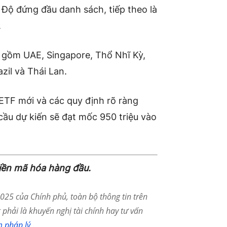
 Độ đứng đầu danh sách, tiếp theo là
.
o gồm UAE, Singapore, Thổ Nhĩ Kỳ,
azil và Thái Lan.
 ETF mới và các quy định rõ ràng
ầu dự kiến ​​sẽ đạt mốc 950 triệu vào
tiền mã hóa hàng đầu.
25 của Chính phủ, toàn bộ thông tin trên
phải là khuyến nghị tài chính hay tư vấn
m pháp lý
.