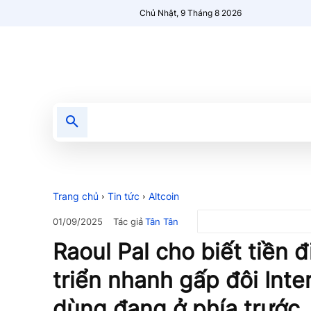
Chủ Nhật, 9 Tháng 8 2026
Tin tức
Nổi bật
Người Mới 🔥
Trang chủ
Tin tức
Altcoin
Tác giả
Tân Tân
01/09/2025
Raoul Pal cho biết tiền 
triển nhanh gấp đôi Inte
dùng đang ở phía trước