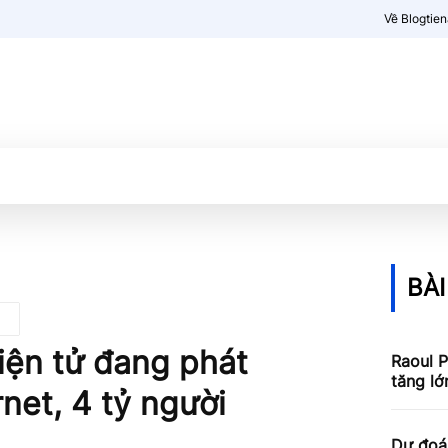
Về Blogtie
Kiến thức
More
BÀI
điện tử đang phát
Raoul P
tăng lớ
rnet, 4 tỷ người
Dự đoán