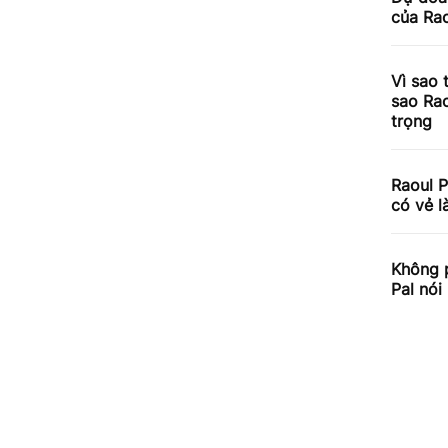
của Ra
Vì sao 
sao Rao
trọng
Raoul P
có vẻ l
Không p
Pal nói