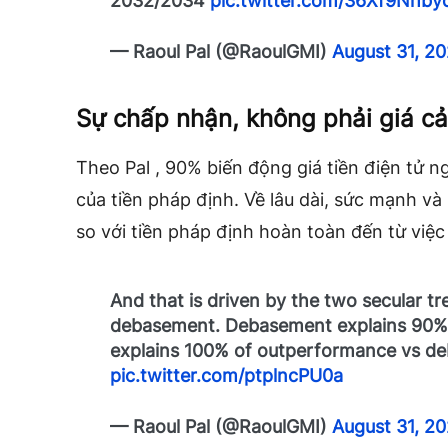
2032/2034
pic.twitter.com/36Xf9Nhby
— Raoul Pal (@RaoulGMI)
August 31, 2
Sự chấp nhận, không phải giá cả
Theo Pal
, 90% biến động giá tiền điện tử n
của tiền pháp định. Về lâu dài, sức mạnh và 
so với tiền pháp định hoàn toàn đến từ việc
And that is driven by the two secular t
debasement. Debasement explains 90% o
explains 100% of outperformance vs d
pic.twitter.com/ptplncPU0a
— Raoul Pal (@RaoulGMI)
August 31, 2