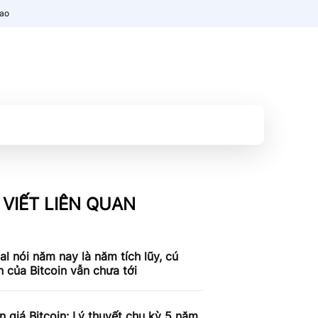
nao
 VIẾT LIÊN QUAN
al nói năm nay là năm tích lũy, cú
n của Bitcoin vẫn chưa tới
 giá Bitcoin: Lý thuyết chu kỳ 5 năm