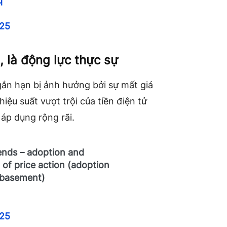
q
025
, là động lực thực sự
gắn hạn bị ảnh hưởng bởi sự mất giá
hiệu suất vượt trội của tiền điện tử
 áp dụng rộng rãi.
rends – adoption and
f price action (adoption
ebasement)
025