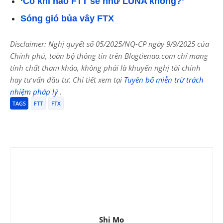
‘Có khi nào FTT sẽ như LUNA không?’
Sóng gió bủa vây FTX
Disclaimer: Nghị quyết số 05/2025/NQ-CP ngày 9/9/2025 của
Chính phủ, toàn bộ thông tin trên Blogtienao.com chỉ mang
tính chất tham khảo, không phải là khuyến nghị tài chính
hay tư vấn đầu tư. Chi tiết xem tại
Tuyên bố miễn trừ trách
nhiệm pháp lý
.
TAGS
FTT
FTX
Shi Mo