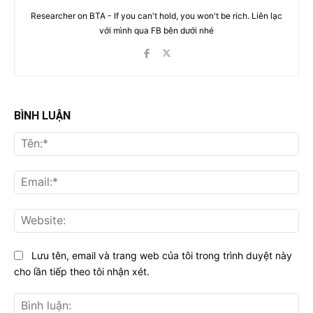
Researcher on BTA - If you can't hold, you won't be rich. Liên lạc
với mình qua FB bên dưới nhé
BÌNH LUẬN
Tên
Ema
Web
Lưu tên, email và trang web của tôi trong trình duyệt này
cho lần tiếp theo tôi nhận xét.