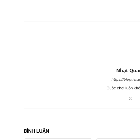
Chia Sẻ
Nhật Qua
https://blogtien
Cuộc chơi luôn khố
BÌNH LUẬN