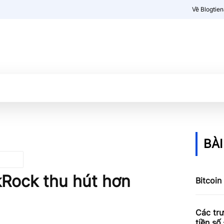
Về Blogtie
Kiến thức
More
BÀI
Rock thu hút hơn
Bitcoin
Các trư
tiền số