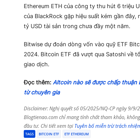
Ethereum ETH của công ty thu hút 6 triệu 
của BlackRock gặp hiệu suất kém gần đây, 
tỷ USD tài sản trong chưa đầy một năm.
Bitwise dự đoán dòng vốn vào quỹ ETF Bit
2024. Bitcoin ETF đã vượt qua Satoshi về t
giao dịch.
Đọc thêm:
Altcoin nào sẽ được chấp thuận
từ chuyên gia
Disclaimer: Nghị quyết số 05/2025/NQ-CP ngày 9/9/20
Blogtienao.com chỉ mang tính chất tham khảo, không 
đầu tư. Chi tiết xem tại
Tuyên bố miễn trừ trách nhiệ
TAGS
BITCOIN ETF
ETF ETHEREUM