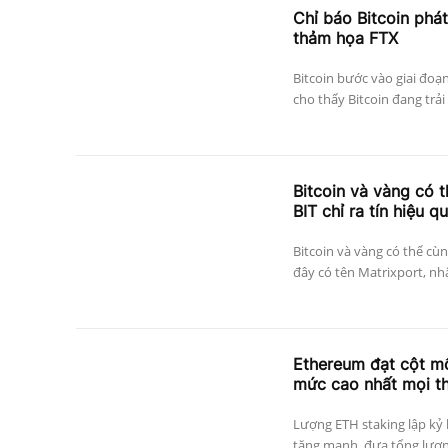
Chỉ báo Bitcoin phát
thảm họa FTX
Bitcoin bước vào giai đoạ
cho thấy Bitcoin đang trải 
Bitcoin và vàng có 
BIT chỉ ra tín hiệu q
Bitcoin và vàng có thể cùn
đây có tên Matrixport, nh
Ethereum đạt cột mố
mức cao nhất mọi th
Lượng ETH staking lập kỷ 
tăng mạnh, đưa tổng lượng