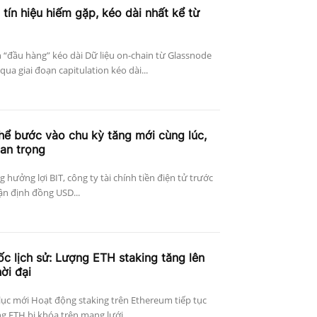
 tín hiệu hiếm gặp, kéo dài nhất kể từ
n “đầu hàng” kéo dài Dữ liệu on-chain từ Glassnode
qua giai đoạn capitulation kéo dài...
thể bước vào chu kỳ tăng mới cùng lúc,
uan trọng
g hưởng lợi BIT, công ty tài chính tiền điện tử trước
ận định đồng USD...
c lịch sử: Lượng ETH staking tăng lên
ời đại
lục mới Hoạt động staking trên Ethereum tiếp tục
 ETH bị khóa trên mạng lưới...