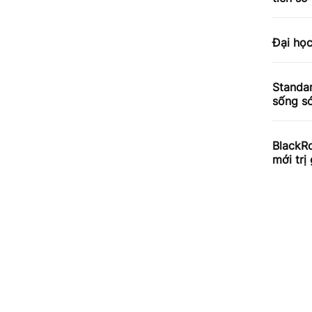
Đại họ
Standar
sống só
BlackRo
mới trị