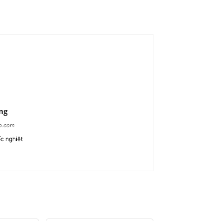
ng
ao.com
c nghiệt