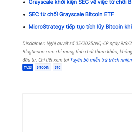
Grayscale khởi kiện SEC về việc từ chối 
SEC từ chối Grayscale Bitcoin ETF
MicroStrategy tiếp tục tích lũy Bitcoin kh
Disclaimer: Nghị quyết số 05/2025/NQ-CP ngày 9/9/20
Blogtienao.com chỉ mang tính chất tham khảo, không 
đầu tư. Chi tiết xem tại
Tuyên bố miễn trừ trách nhiệ
TAGS
BITCOIN
BTC
Chia Sẻ