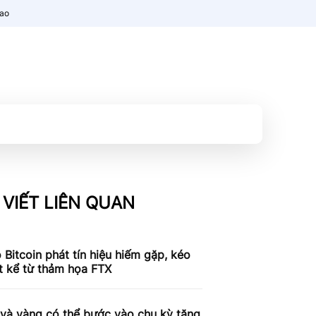
nao
 VIẾT LIÊN QUAN
 Bitcoin phát tín hiệu hiếm gặp, kéo
t kể từ thảm họa FTX
 và vàng có thể bước vào chu kỳ tăng