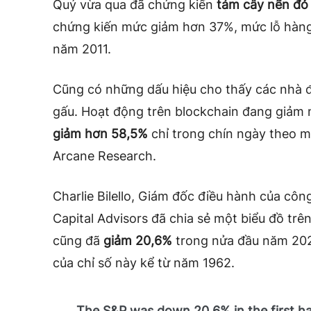
Quý vừa qua đã chứng kiến
​​tám cây nến đỏ
chứng kiến ​​mức giảm hơn 37%,
mức lỗ hàn
năm 2011.
Cũng có những dấu hiệu cho thấy các nhà 
gấu. Hoạt động trên blockchain đang giảm
giảm hơn 58,5%
chỉ trong chín ngày
theo
mộ
Arcane Research.
Charlie Bilello, Giám đốc điều hành của cô
Capital Advisors đã chia sẻ một biểu đồ trê
cũng đã
giảm 20,6%
trong nửa đầu năm 2022
của chỉ số này kể từ năm 1962.
The S&P was down 20.6% in the first hal