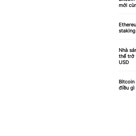
mới cùn
Ethere
staking
Nhà sá
thể trở
USD
Bitcoin
điều gì