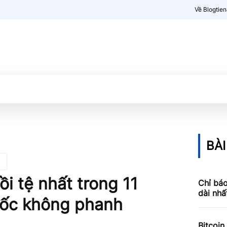
Về Blogtie
Kiến thức
More
BÀI
i tệ nhất trong 11
Chỉ báo
dài nhấ
 dốc không phanh
Bitcoin