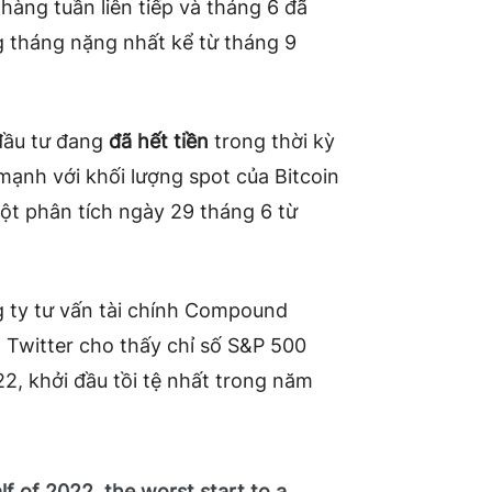
hàng tuần liên tiếp
và tháng 6 đã
g tháng nặng nhất
kể từ tháng 9
đầu tư đang
đã hết tiền
trong thời kỳ
 mạnh với
khối lượng spot
của Bitcoin
t phân tích ngày 29 tháng 6 từ
ng ty tư vấn tài chính Compound
n Twitter cho thấy chỉ số S&P 500
, khởi đầu tồi tệ nhất trong năm
f of 2022, the worst start to a