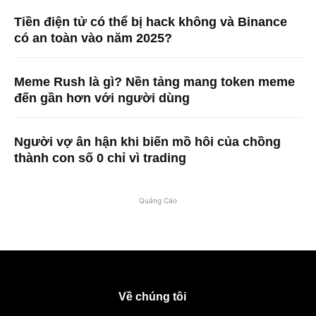
Tiền điện tử có thể bị hack không và Binance
có an toàn vào năm 2025?
Meme Rush là gì? Nền tảng mang token meme
đến gần hơn với người dùng
Người vợ ân hận khi biến mồ hôi của chồng
thành con số 0 chỉ vì trading
Quảng Cáo
Về chúng tôi