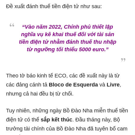
Đề xuất đánh thuế tiền điện tử như sau:
“Vào năm 2022, Chính phủ thiết lập
nghĩa vụ kê khai thuế đối với tài sản
tiền điện tử nhằm đánh thuế thu nhập
từ ngưỡng tối thiểu 5000 euro.”
Theo tờ báo kinh tế ECO
, các đề xuất này là từ
các đảng cánh tả
Bloco de Esquerda
và
Livre
,
nhưng cả hai đều bị từ chối.
Tuy nhiên, những ngày Bồ Đào Nha miễn thuế tiền
điện tử có thể
sắp kết thúc
. Đầu tháng này, Bộ
trưởng tài chính của Bồ Đào Nha đã tuyên bố cam