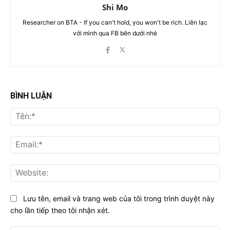
Shi Mo
Researcher on BTA - If you can't hold, you won't be rich. Liên lạc
với mình qua FB bên dưới nhé
BÌNH LUẬN
Tên
Ema
Web
Lưu tên, email và trang web của tôi trong trình duyệt này
cho lần tiếp theo tôi nhận xét.