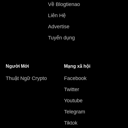
Về Blogtienao
Liên Hệ
Advertise
Tuyển dụng
Người Mới
Mạng xã hội
Thuật Ngữ Crypto
Facebook
Twitter
Youtube
Telegram
Tiktok