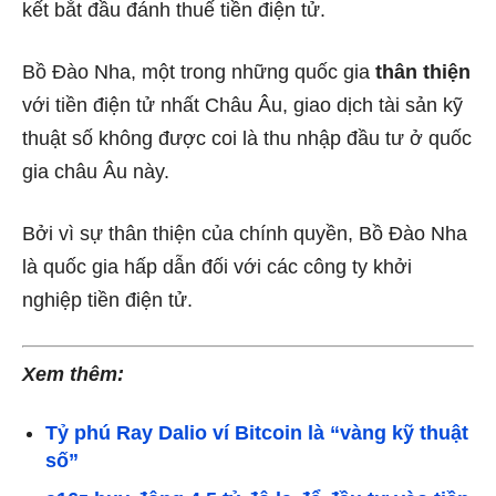
kết bắt đầu đánh thuế tiền điện tử.
Bồ Đào Nha, một trong những quốc gia
thân thiện
với tiền điện tử nhất Châu Âu, giao dịch tài sản kỹ
thuật số không được coi là thu nhập đầu tư ở quốc
gia châu Âu này.
Bởi vì sự thân thiện của chính quyền, Bồ Đào Nha
là quốc gia hấp dẫn đối với các công ty khởi
nghiệp tiền điện tử.
Xem thêm:
Tỷ phú Ray Dalio ví Bitcoin là “vàng kỹ thuật
số”