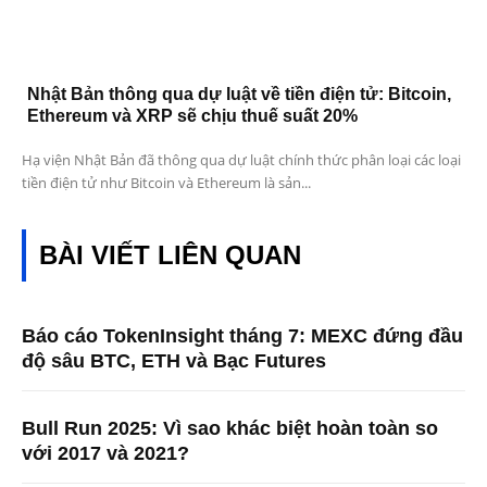
Nhật Bản thông qua dự luật về tiền điện tử: Bitcoin,
Ethereum và XRP sẽ chịu thuế suất 20%
Hạ viện Nhật Bản đã thông qua dự luật chính thức phân loại các loại
tiền điện tử như Bitcoin và Ethereum là sản...
BÀI VIẾT LIÊN QUAN
Báo cáo TokenInsight tháng 7: MEXC đứng đầu
độ sâu BTC, ETH và Bạc Futures
Bull Run 2025: Vì sao khác biệt hoàn toàn so
với 2017 và 2021?