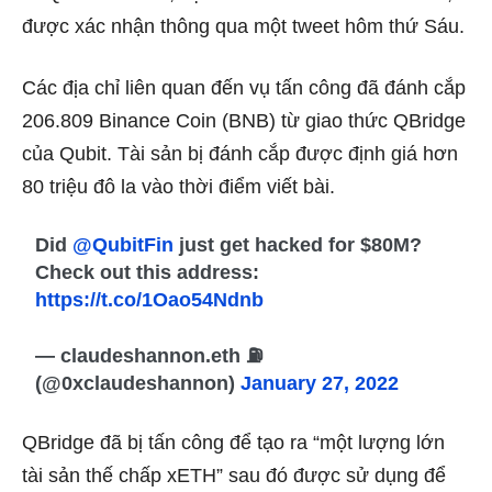
được xác nhận thông qua một
tweet
hôm thứ Sáu.
Các địa chỉ liên quan đến vụ tấn công đã đánh cắp
206.809 Binance Coin (BNB) từ giao thức QBridge
của Qubit. Tài sản bị đánh cắp được định giá hơn
80 triệu đô la vào thời điểm viết bài.
Did
@QubitFin
just get hacked for $80M?
Check out this address:
https://t.co/1Oao54Ndnb
— claudeshannon.eth ⛽️
(@0xclaudeshannon)
January 27, 2022
QBridge đã bị tấn công để tạo ra “một lượng lớn
tài sản thế chấp xETH” sau đó được sử dụng để