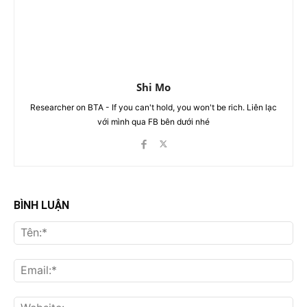
Shi Mo
Researcher on BTA - If you can't hold, you won't be rich. Liên lạc
với mình qua FB bên dưới nhé
BÌNH LUẬN
Tên
Ema
Web