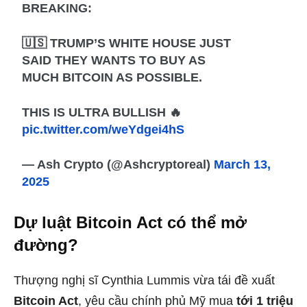
BREAKING:
🇺🇸 TRUMP’S WHITE HOUSE JUST
SAID THEY WANTS TO BUY AS
MUCH BITCOIN AS POSSIBLE.
THIS IS ULTRA BULLISH 🔥
pic.twitter.com/weYdgei4hS
— Ash Crypto (@Ashcryptoreal)
March 13,
2025
Dự luật Bitcoin Act có thể mở
đường?
Thượng nghị sĩ Cynthia Lummis vừa tái đề xuất
Bitcoin Act
, yêu cầu chính phủ Mỹ mua
tới 1 triệu