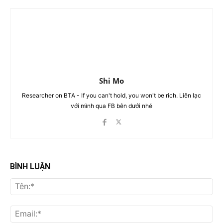
Shi Mo
Researcher on BTA - If you can't hold, you won't be rich. Liên lạc
với mình qua FB bên dưới nhé
BÌNH LUẬN
Tên
Ema