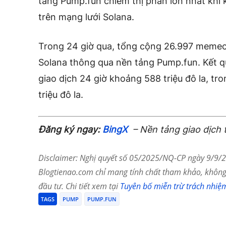
tảng Pump.fun chiếm thị phần lớn nhất kh
trên mạng lưới Solana.
Trong 24 giờ qua, tổng cộng 26.997 memec
Solana thông qua nền tảng Pump.fun. Kết qu
giao dịch 24 giờ khoảng 588 triệu đô la, tr
triệu đô la.
Đăng ký ngay:
BingX
– Nền tảng giao dịch 
Disclaimer: Nghị quyết số 05/2025/NQ-CP ngày 9/9/20
Blogtienao.com chỉ mang tính chất tham khảo, không 
đầu tư. Chi tiết xem tại
Tuyên bố miễn trừ trách nhiệ
TAGS
PUMP
PUMP.FUN
Chia Sẻ