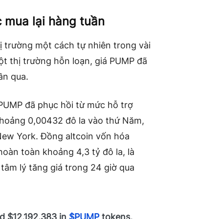
 mua lại hàng tuần
 trường một cách tự nhiên trong vài
ột thị trường hỗn loạn,
giá PUMP
đã
uần qua.
á PUMP đã phục hồi từ mức hỗ trợ
khoảng 0,00432 đô la vào thứ Năm,
New York. Đồng altcoin vốn hóa
hoàn toàn khoảng 4,3 tỷ đô la, là
n tâm lý tăng giá trong 24 giờ qua
d $12,192,383 in
$PUMP
tokens,