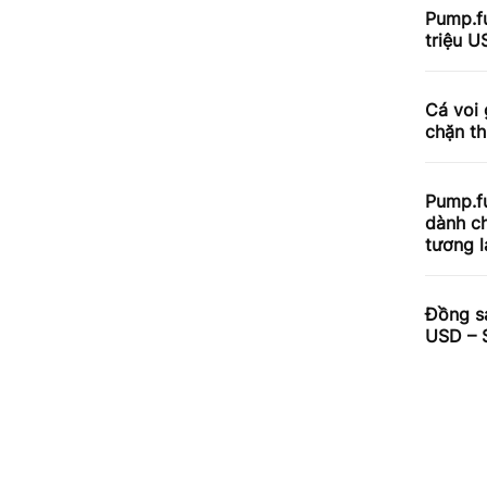
Pump.f
triệu 
Cá voi 
chặn t
Pump.fu
dành ch
tương l
Đồng sá
USD – S