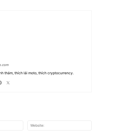
ao.com
nh thám, thích lái moto, thích cryptocurrency.
Email:*
Website: