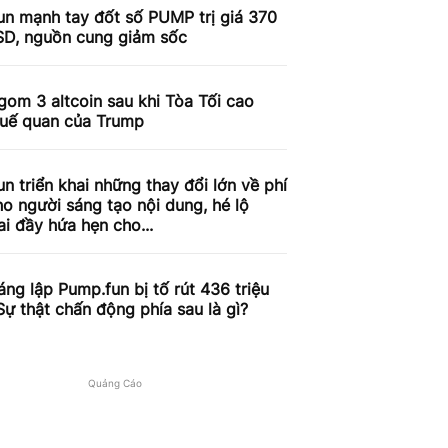
un mạnh tay đốt số PUMP trị giá 370
USD, nguồn cung giảm sốc
gom 3 altcoin sau khi Tòa Tối cao
huế quan của Trump
n triển khai những thay đổi lớn về phí
o người sáng tạo nội dung, hé lộ
ai đầy hứa hẹn cho...
ng lập Pump.fun bị tố rút 436 triệu
ự thật chấn động phía sau là gì?
Quảng Cáo