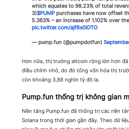
which equates to 98.23% of total reven
3)
$PUMP
purchases have now offset the
5.363% – an increase of 1.102% over th
pic.twitter.com/ajfBs0IDTO
— pump.fun (@pumpdotfun)
September
Hơn nữa, thị trường altcoin rộng lớn hơn đ
điều chỉnh nhỏ, do đó tổng vốn hóa thị trư
còn khoảng 3,88 nghìn tỷ đô la.
Pump.fun thống trị không gian 
Nền tảng Pump.fun đã thống trị các nền tả
Solana trong thời gian gần đây. Theo
dữ liệ