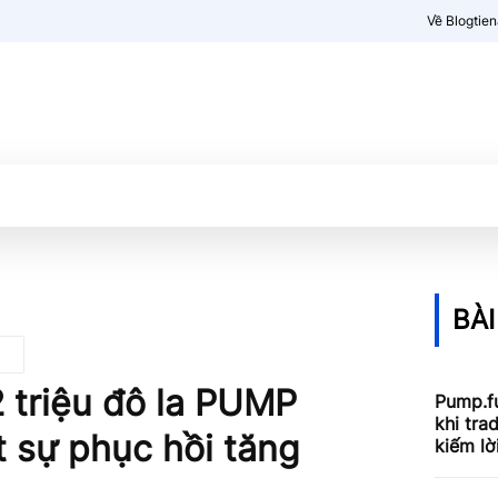
Về Blogtie
Kiến thức
More
BÀI
 triệu đô la PUMP
Pump.f
khi tra
t sự phục hồi tăng
kiếm lời