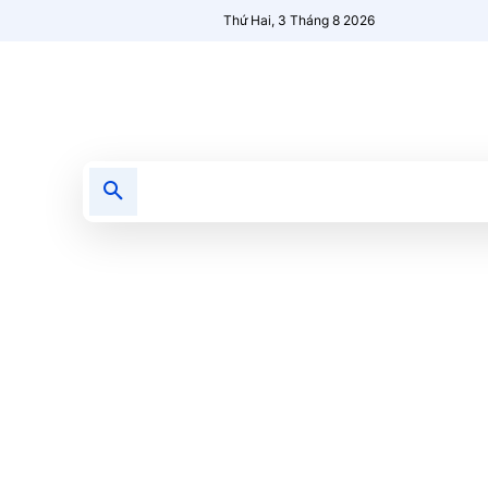
Thứ Hai, 3 Tháng 8 2026
Tin tức
Nổi bật
Người Mới 🔥
Airdrop
Ai