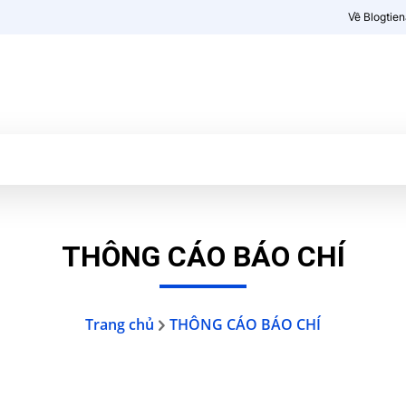
Về Blogtie
Kiến thức
More
THÔNG CÁO BÁO CHÍ
Trang chủ
THÔNG CÁO BÁO CHÍ
rdrop
Altcoin
AMA
Bảo mật
Bitcoin
Blockchain
Công cụ
C