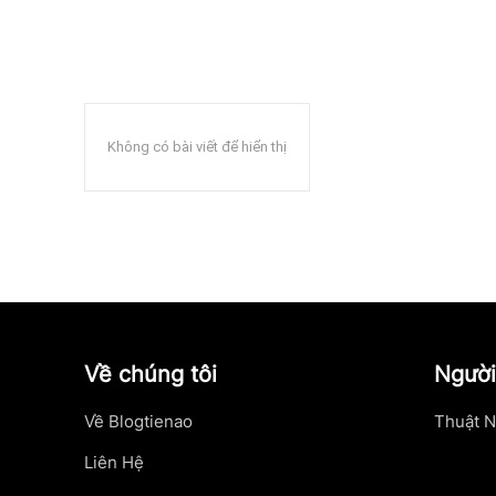
Không có bài viết để hiển thị
Về chúng tôi
Người
Về Blogtienao
Thuật N
Liên Hệ