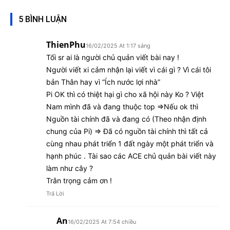
5 BÌNH LUẬN
ThienPhu
16/02/2025 At 1:17 sáng
Tối sr ai là người chủ quản viết bài nay !
Người viết xi cảm nhận lại viết vì cái gì ? Vì cái tôi
bản Thân hay vì “Ích nước lợi nhà”
Pi OK thì có thiệt hại gì cho xã hội này Ko ? Việt
Nam mình đã và đang thuộc top =>Nếu ok thì
Nguồn tài chính đã và đang có (Theo nhận định
chung của Pi) => Đã có nguồn tài chính thì tất cả
cùng nhau phát triển 1 đất ngày một phát triển và
hạnh phúc . Tài sao các ACE chủ quản bài viết này
làm như cây ?
Trân trọng cảm ơn !
Trả Lời
An
16/02/2025 At 7:54 chiều