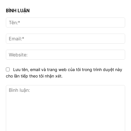
BÌNH LUẬN
Tên
Ema
Web
Lưu tên, email và trang web của tôi trong trình duyệt này
cho lần tiếp theo tôi nhận xét.