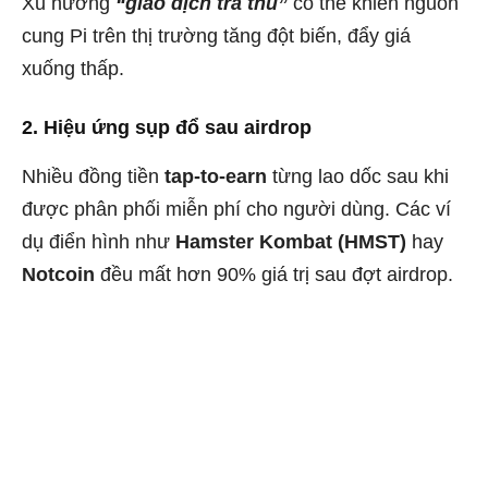
Xu hướng
“giao dịch trả thù”
có thể khiến nguồn
cung Pi trên thị trường tăng đột biến, đẩy giá
xuống thấp.
2. Hiệu ứng sụp đổ sau airdrop
Nhiều đồng tiền
tap-to-earn
từng lao dốc sau khi
được phân phối miễn phí cho người dùng. Các ví
dụ điển hình như
Hamster Kombat (HMST)
hay
Notcoin
đều mất hơn 90% giá trị sau đợt airdrop.