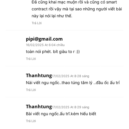
Đã cũng khai mạc muộn rồi và cũng có smart
contract rồi vậy mà tại sao những người viết bài
này lại nói lại như thế.
Trả Lời
pipi@gmail.com
16/02/2025 At 6:04 chiều
toàn nói phét. bít giàu to r :))
Trả Lời
Thanhtung
17/02/2025 At 8:28 sáng
Nài viết ngu ngốc..thao túng tâm lý ..đầu ốc ấu trỉ
Trả Lời
Thanhtung
17/02/2025 At 8:29 sáng
Bài viết ngu ngốc.ấu trĩ.kém hiểu biết
Trả Lời