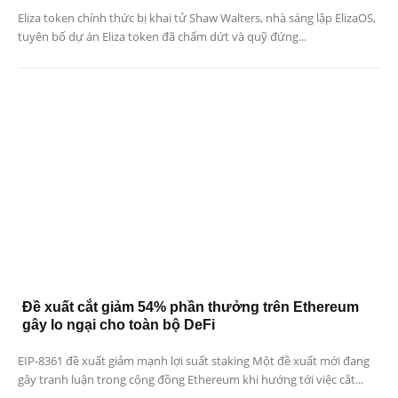
Eliza token chính thức bị khai tử Shaw Walters, nhà sáng lập ElizaOS,
tuyên bố dự án Eliza token đã chấm dứt và quỹ đứng...
Đề xuất cắt giảm 54% phần thưởng trên Ethereum
gây lo ngại cho toàn bộ DeFi
EIP-8361 đề xuất giảm mạnh lợi suất staking Một đề xuất mới đang
gây tranh luận trong cộng đồng Ethereum khi hướng tới việc cắt...