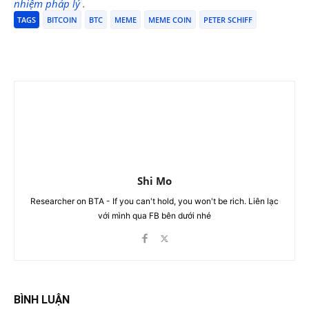
nhiệm pháp lý
.
TAGS
BITCOIN
BTC
MEME
MEME COIN
PETER SCHIFF
Shi Mo
Researcher on BTA - If you can't hold, you won't be rich. Liên lạc
với mình qua FB bên dưới nhé
BÌNH LUẬN