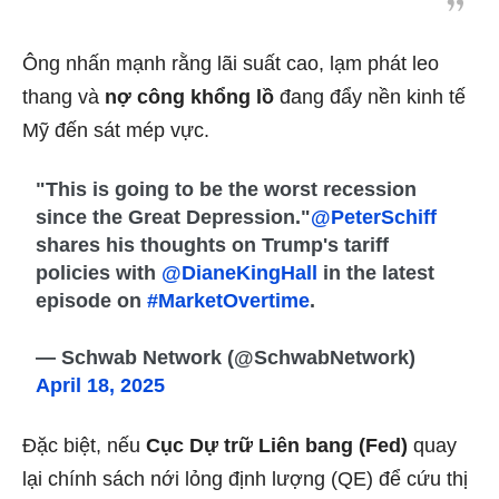
Ông nhấn mạnh rằng lãi suất cao, lạm phát leo
thang và
nợ công khổng lồ
đang đẩy nền kinh tế
Mỹ đến sát mép vực.
"This is going to be the worst recession
since the Great Depression."
@PeterSchiff
shares his thoughts on Trump's tariff
policies with
@DianeKingHall
in the latest
episode on
#MarketOvertime
.
— Schwab Network (@SchwabNetwork)
April 18, 2025
Đặc biệt, nếu
Cục Dự trữ Liên bang (Fed)
quay
lại chính sách nới lỏng định lượng (QE) để cứu thị