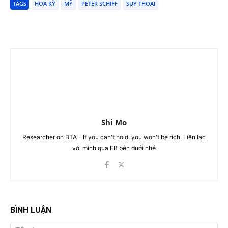
TAGS
HOA KỲ
MỸ
PETER SCHIFF
SUY THOAI
Shi Mo
Researcher on BTA - If you can't hold, you won't be rich. Liên lạc
với mình qua FB bên dưới nhé
BÌNH LUẬN
Tên