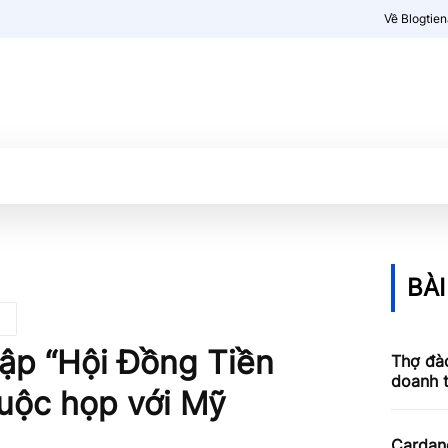
Về Blogtie
Kiến thức
More
BÀI
lập “Hội Đồng Tiền
Thợ đào
doanh 
uộc họp với Mỹ
Cardan