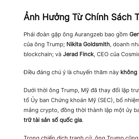
Ảnh Hưởng Từ Chính Sách 
Phái đoàn gặp ông Aurangzeb bao gồm
Gen
của ông Trump;
Nikita Goldsmith
, doanh n
blockchain; và
Jerad Finck
, CEO của Cosmic
Điều đáng chú ý là chuyến thăm này
không 
Dưới thời ông Trump, Mỹ đã thay đổi lập tr
tổ Ủy ban Chứng khoán Mỹ (SEC), bổ nhi
mảng crypto, đồng thời thành lập một ủy 
trữ tài sản số quốc gia
.
Trong chiến dịch tranh cử, ông Trump cũng