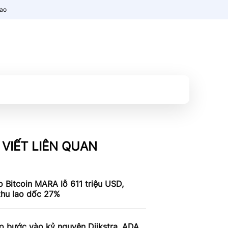
nao
 VIẾT LIÊN QUAN
 Bitcoin MARA lỗ 611 triệu USD,
thu lao dốc 27%
o bước vào kỷ nguyên Dijkstra, ADA