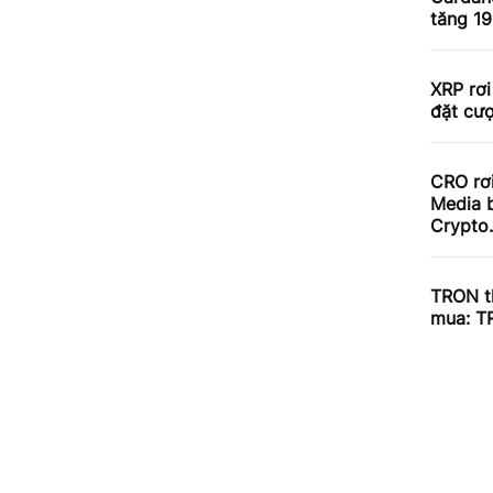
tăng 1
XRP rơi
đặt cư
CRO rơ
Media b
Crypto
TRON th
mua: T