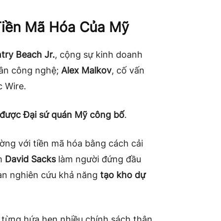
Tiền Mã Hóa Của Mỹ
try Beach Jr.
, cộng sự kinh doanh
hân công nghệ;
Alex Malkov
, cố vấn
 Wire.
được Đại sứ quán Mỹ công bố
.
ường với tiền mã hóa bằng cách cải
ệm
David Sacks
làm người đứng đầu
ban nghiên cứu khả năng
tạo kho dự
 từng hứa hẹn nhiều chính sách thân