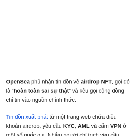
OpenSea
phủ nhận tin đồn về
airdrop NFT
, gọi đó
là “
hoàn toàn sai sự thật
” và kêu gọi cộng đồng
chỉ tin vào nguồn chính thức.
Tin đồn xuất phát
từ một trang web chứa điều
khoản airdrop, yêu cầu
KYC
,
AML
và cấm
VPN
ở
một số quốc gia. Nhiều người chỉ trích yêu cầu