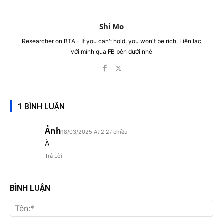
Shi Mo
Researcher on BTA - If you can't hold, you won't be rich. Liên lạc
với mình qua FB bên dưới nhé
1 BÌNH LUẬN
Ảnh
18/03/2025 At 2:27 chiều
À
Trả Lời
BÌNH LUẬN
Tên