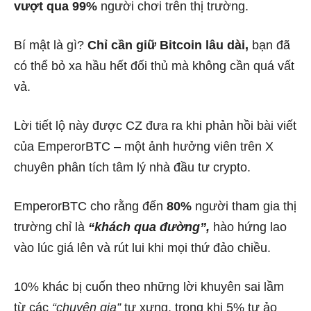
vượt qua 99%
người chơi trên thị trường.
Bí mật là gì?
Chỉ cần giữ Bitcoin lâu dài,
bạn đã
có thể bỏ xa hầu hết đối thủ mà không cần quá vất
vả.
Lời tiết lộ này được CZ đưa ra khi phản hồi bài viết
của EmperorBTC – một ảnh hưởng viên trên X
chuyên phân tích tâm lý nhà đầu tư crypto.
EmperorBTC cho rằng đến
80%
người tham gia thị
trường chỉ là
“khách qua đường”,
hào hứng lao
vào lúc giá lên và rút lui khi mọi thứ đảo chiều.
10% khác bị cuốn theo những lời khuyên sai lầm
từ các
“chuyên gia”
tự xưng, trong khi 5% tự ảo