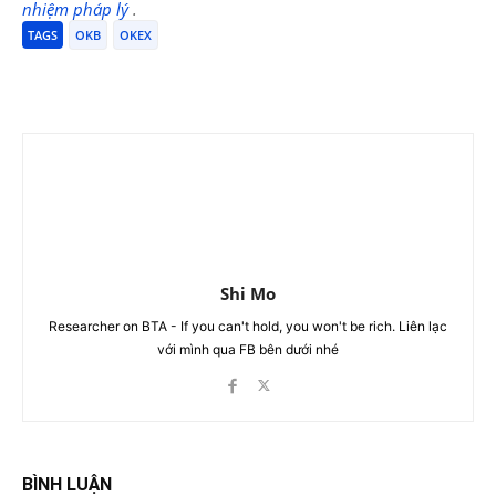
nhiệm pháp lý
.
TAGS
OKB
OKEX
Shi Mo
Researcher on BTA - If you can't hold, you won't be rich. Liên lạc
với mình qua FB bên dưới nhé
BÌNH LUẬN