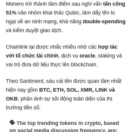
Monero trở thành tâm điểm sau nghi vấn
tấn công
51%
vào nhóm khai thác Qubic, làm dấy lên lo
ngại về an ninh mạng, khả năng
double-spending
và kiểm duyệt giao dịch.
Chainlink lại được nhắc nhiều nhờ các
hợp tác
với tổ chức tài chính
, dịch vụ
oracle
, staking và
vai trò đưa dữ liệu thực lên blockchain.
Theo Santiment, sáu cái tên được quan tâm nhất
hiện nay gồm
BTC, ETH, SOL, XMR, LINK và
OKB
, phản ánh sự sôi động toàn diện của thị
trường tiền số.
🗣️ The top trending tokens in crypto, based
on social media discussion frequency, are: