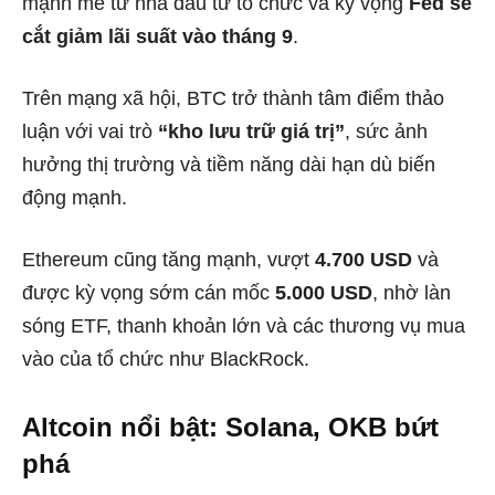
mạnh mẽ từ nhà đầu tư tổ chức và kỳ vọng
Fed sẽ
cắt giảm lãi suất vào tháng 9
.
Trên mạng xã hội, BTC trở thành tâm điểm thảo
luận với vai trò
“kho lưu trữ giá trị”
, sức ảnh
hưởng thị trường và tiềm năng dài hạn dù biến
động mạnh.
Ethereum cũng tăng mạnh, vượt
4.700 USD
và
được kỳ vọng sớm cán mốc
5.000 USD
, nhờ làn
sóng ETF, thanh khoản lớn và các thương vụ mua
vào của tổ chức như BlackRock.
Altcoin nổi bật: Solana, OKB bứt
phá