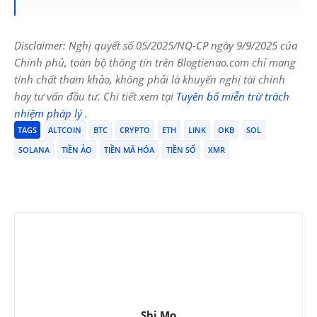
Disclaimer: Nghị quyết số 05/2025/NQ-CP ngày 9/9/2025 của
Chính phủ, toàn bộ thông tin trên Blogtienao.com chỉ mang
tính chất tham khảo, không phải là khuyến nghị tài chính
hay tư vấn đầu tư. Chi tiết xem tại
Tuyên bố miễn trừ trách
nhiệm pháp lý
.
TAGS
ALTCOIN
BTC
CRYPTO
ETH
LINK
OKB
SOL
SOLANA
TIỀN ẢO
TIỀN MÃ HÓA
TIỀN SỐ
XMR
Shi Mo