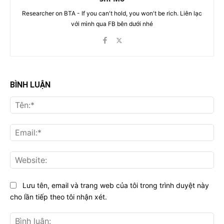
Researcher on BTA - If you can't hold, you won't be rich. Liên lạc
với mình qua FB bên dưới nhé
BÌNH LUẬN
Tên
Ema
Web
Lưu tên, email và trang web của tôi trong trình duyệt này
cho lần tiếp theo tôi nhận xét.