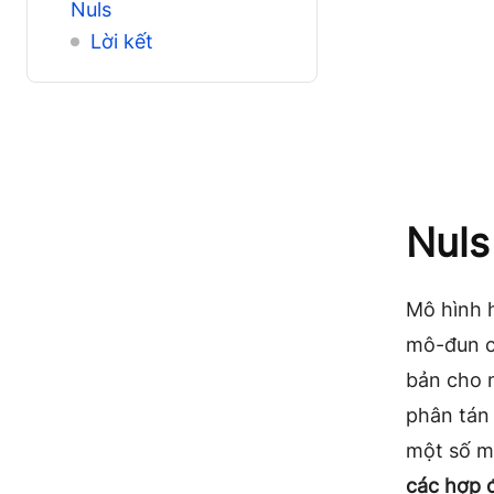
Nuls
Lời kết
Nuls
Mô hình 
mô-đun c
bản cho 
phân tán 
một số 
các hợp 