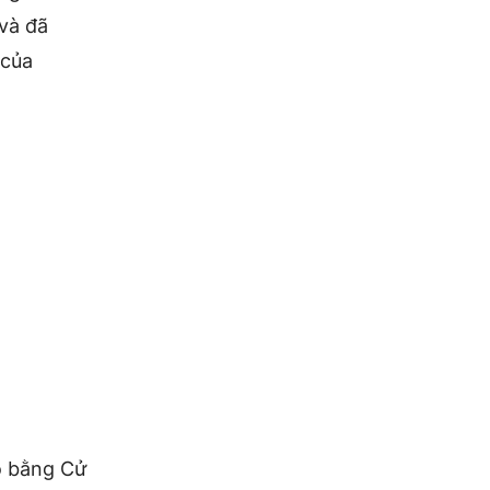
và đã
 của
ó bằng Cử