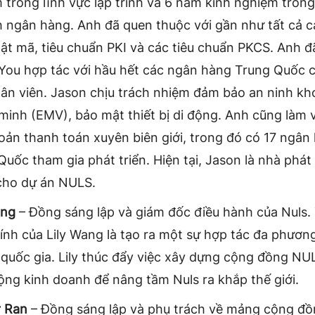
 trong lĩnh vực lập trình và 6 năm kinh nghiệm trong
h ngân hàng. Anh đã quen thuộc với gần như tất cả c
ật mã, tiêu chuẩn PKI và các tiêu chuẩn PKCS. Anh đ
You hợp tác với hầu hết các ngân hàng Trung Quốc 
ân viên. Jason chịu trách nhiệm đảm bảo an ninh kho
minh (EMV), bảo mật thiết bị di động. Anh cũng làm v
oản thanh toán xuyên biên giới, trong đó có 17 ngân
uốc tham gia phát triển. Hiện tại, Jason là nhà phát 
cho dự án NULS.
ang
– Đồng sáng lập và giám đốc điều hành của Nuls.
ính của Lily Wang là tạo ra một sự hợp tác đa phương
 quốc gia. Lily thúc đẩy việc xây dựng cộng đồng NU
ộng kinh doanh để nâng tầm Nuls ra khắp thế giới.
 Ran
– Đồng sáng lập và phụ trách về mảng cộng đồ