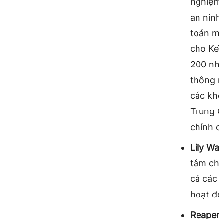
nghiệm
an nin
toán m
cho Ke
200 nh
thông 
các kh
Trung Q
chính 
Lily W
tâm ch
cả các
hoạt đ
Reaper