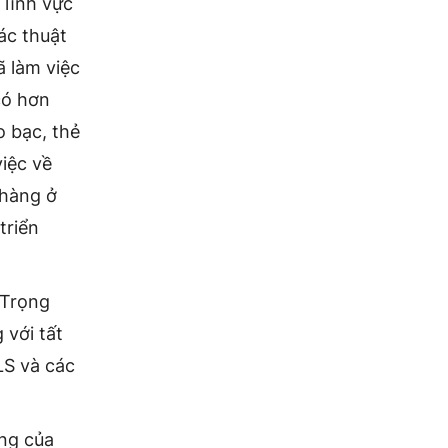
 lĩnh vực
ác thuật
ã làm việc
có hơn
 bạc, thẻ
iệc về
 hàng ở
triển
 Trọng
 với tất
LS và các
ng của