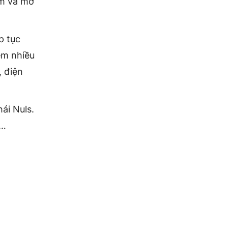
ệm và mở
p tục
êm nhiều
, điện
ái Nuls.
n…