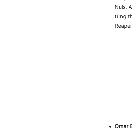
Nuls. 
từng t
Reaper
Omar E