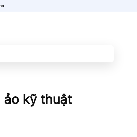
nao
 ảo kỹ thuật