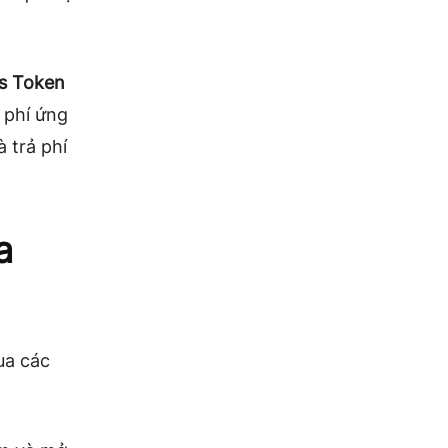
s Token
 phí ứng
à trả phí
a
ua các