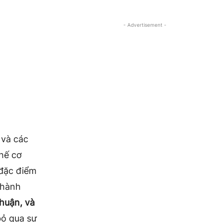
- Advertisement -
 và các
hế cơ
đặc điểm
thành
thuận, và
bỏ qua sự