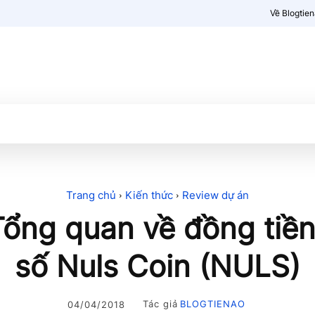
Về Blogtie
Kiến thức
More
Trang chủ
Kiến thức
Review dự án
 Tổng quan về đồng tiền
số Nuls Coin (NULS)
Tác giả
BLOGTIENAO
04/04/2018