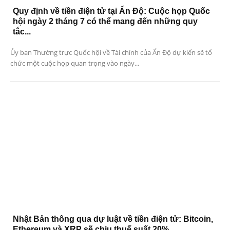
Quy định về tiền điện tử tại Ấn Độ: Cuộc họp Quốc
hội ngày 2 tháng 7 có thể mang đến những quy
tắc...
Ủy ban Thường trực Quốc hội về Tài chính của Ấn Độ dự kiến ​​sẽ tổ
chức một cuộc họp quan trọng vào ngày...
Nhật Bản thông qua dự luật về tiền điện tử: Bitcoin,
Ethereum và XRP sẽ chịu thuế suất 20%