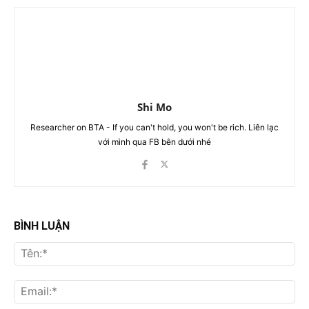
Shi Mo
Researcher on BTA - If you can't hold, you won't be rich. Liên lạc
với mình qua FB bên dưới nhé
BÌNH LUẬN
Tên
Ema