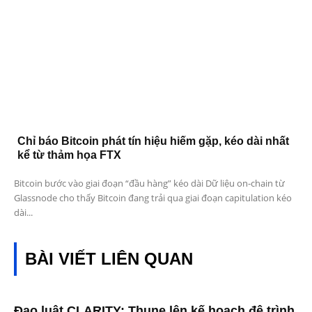
Chỉ báo Bitcoin phát tín hiệu hiếm gặp, kéo dài nhất
kể từ thảm họa FTX
Bitcoin bước vào giai đoạn “đầu hàng” kéo dài Dữ liệu on-chain từ
Glassnode cho thấy Bitcoin đang trải qua giai đoạn capitulation kéo
dài...
BÀI VIẾT LIÊN QUAN
Đạo luật CLARITY: Thune lên kế hoạch đệ trình