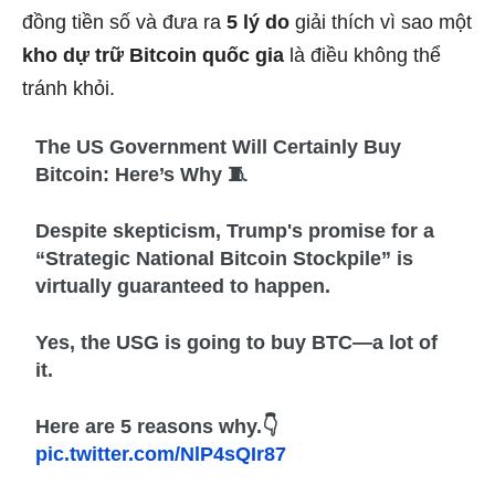
đồng tiền số và đưa ra
5 lý do
giải thích vì sao một
kho dự trữ Bitcoin quốc gia
là điều không thể
tránh khỏi.
The US Government Will Certainly Buy
Bitcoin: Here’s Why 🧵
Despite skepticism, Trump's promise for a
“Strategic National Bitcoin Stockpile” is
virtually guaranteed to happen.
Yes, the USG is going to buy BTC—a lot of
it.
Here are 5 reasons why.👇
pic.twitter.com/NlP4sQIr87