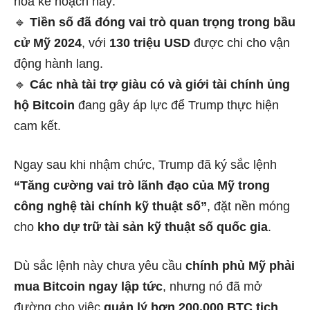
hóa kế hoạch này:
🔹
Tiền số đã đóng vai trò quan trọng trong bầu
cử Mỹ 2024
, với
130 triệu USD
được chi cho vận
động hành lang.
🔹
Các nhà tài trợ giàu có và giới tài chính ủng
hộ Bitcoin
đang gây áp lực để Trump thực hiện
cam kết.
Ngay sau khi nhậm chức, Trump đã ký sắc lệnh
“Tăng cường vai trò lãnh đạo của Mỹ trong
công nghệ tài chính kỹ thuật số”
, đặt nền móng
cho
kho dự trữ tài sản kỹ thuật số quốc gia
.
Dù sắc lệnh này chưa yêu cầu
chính phủ Mỹ phải
mua Bitcoin ngay lập tức
, nhưng nó đã mở
đường cho việc
quản lý hơn 200,000 BTC tịch