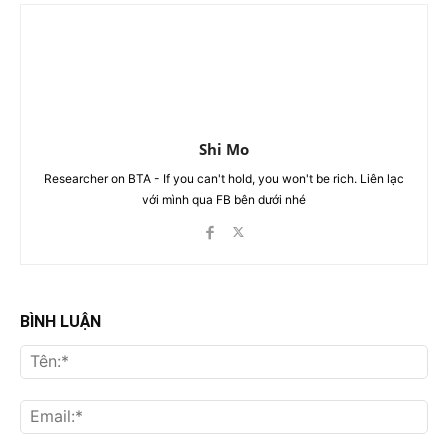
Shi Mo
Researcher on BTA - If you can't hold, you won't be rich. Liên lạc
với mình qua FB bên dưới nhé
BÌNH LUẬN
Tên
Ema