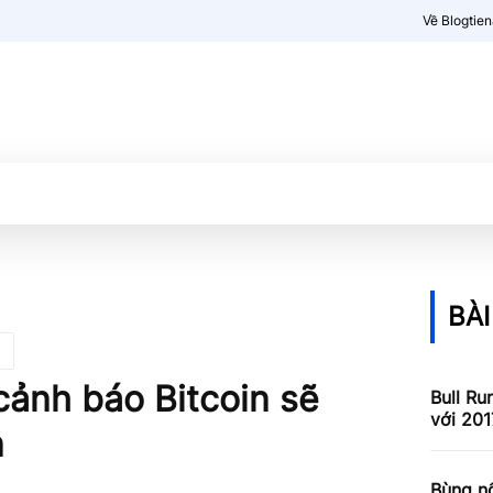
Về Blogtie
Kiến thức
More
BÀI
cảnh báo Bitcoin sẽ
Bull Ru
với 201
n
Bùng nổ