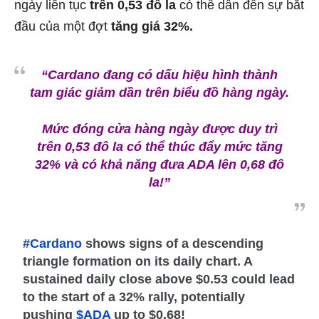
ngày liên tục
trên 0,53 đô la
có thể dẫn đến sự bắt
đầu của một đợt
tăng giá 32%.
“Cardano đang có dấu hiệu hình thành
tam giác giảm dần trên biểu đồ hàng ngày.
Mức đóng cửa hàng ngày được duy trì
trên 0,53 đô la có thể thúc đẩy mức tăng
32% và có khả năng đưa ADA lên 0,68 đô
la!”
#Cardano
shows signs of a descending
triangle formation on its daily chart. A
sustained daily close above $0.53 could lead
to the start of a 32% rally, potentially
pushing
$ADA
up to $0.68!