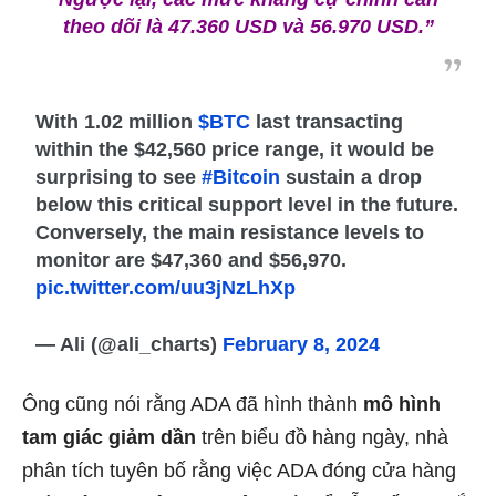
theo dõi là 47.360 USD và 56.970 USD.”
With 1.02 million
$BTC
last transacting
within the $42,560 price range, it would be
surprising to see
#Bitcoin
sustain a drop
below this critical support level in the future.
Conversely, the main resistance levels to
monitor are $47,360 and $56,970.
pic.twitter.com/uu3jNzLhXp
— Ali (@ali_charts)
February 8, 2024
Ông cũng nói rằng ADA đã hình thành
mô hình
tam giác giảm dần
trên biểu đồ hàng ngày, nhà
phân tích tuyên bố rằng việc ADA đóng cửa hàng