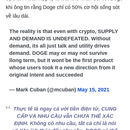
khi ông tin rằng Doge chỉ có 50% cơ hội sống sót
về lâu dài.
The reality is that even with crypto, SUPPLY
AND DEMAND IS UNDEFEATED. Without
demand, its all just talk and utility drives
demand. DOGE may or may not survive
llong term, but it wont be the first product
whose users took it a new direction from it
original intent and succeeded
— Mark Cuban (@mcuban)
May 15, 2021
Thực tế là ngay cả với tiền điện tử, CUNG
CẤP VÀ NHU CẦU vẫn CHƯA THỂ XÁC
ĐỊNH. Không có nhu cầu, tất cả chỉ là nói