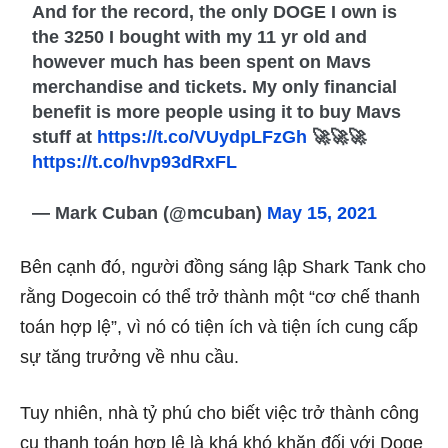
And for the record, the only DOGE I own is
the 3250 I bought with my 11 yr old and
however much has been spent on Mavs
merchandise and tickets. My only financial
benefit is more people using it to buy Mavs
stuff at
https://t.co/VUydpLFzGh
🚀🚀🚀
https://t.co/hvp93dRxFL
— Mark Cuban (@mcuban)
May 15, 2021
Bên cạnh đó, người đồng sáng lập Shark Tank cho
rằng Dogecoin có thể trở thành một “cơ chế thanh
toán hợp lệ”, vì nó có tiện ích và tiện ích cung cấp
sự tăng trưởng về nhu cầu.
Tuy nhiên, nhà tỷ phú cho biết việc trở thành công
cụ thanh toán hợp lệ là khá khó khăn đối với Doge