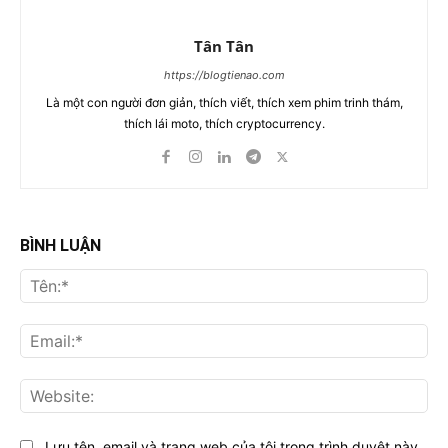
Tân Tân
https://blogtienao.com
Là một con người đơn giản, thích viết, thích xem phim trinh thám,
thích lái moto, thích cryptocurrency.
BÌNH LUẬN
Tên
Ema
Web
Lưu tên, email và trang web của tôi trong trình duyệt này