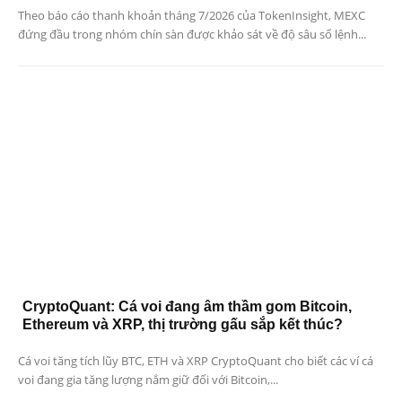
Theo báo cáo thanh khoản tháng 7/2026 của TokenInsight, MEXC
đứng đầu trong nhóm chín sàn được khảo sát về độ sâu sổ lệnh...
CryptoQuant: Cá voi đang âm thầm gom Bitcoin,
Ethereum và XRP, thị trường gấu sắp kết thúc?
Cá voi tăng tích lũy BTC, ETH và XRP CryptoQuant cho biết các ví cá
voi đang gia tăng lượng nắm giữ đối với Bitcoin,...