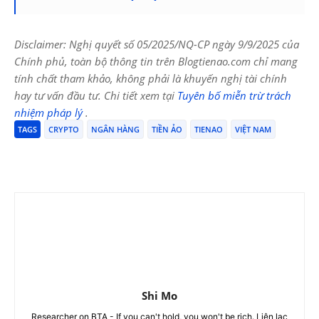
Disclaimer: Nghị quyết số 05/2025/NQ-CP ngày 9/9/2025 của
Chính phủ, toàn bộ thông tin trên Blogtienao.com chỉ mang
tính chất tham khảo, không phải là khuyến nghị tài chính
hay tư vấn đầu tư. Chi tiết xem tại
Tuyên bố miễn trừ trách
nhiệm pháp lý
.
TAGS
CRYPTO
NGÂN HÀNG
TIỀN ẢO
TIENAO
VIỆT NAM
Shi Mo
Researcher on BTA - If you can't hold, you won't be rich. Liên lạc