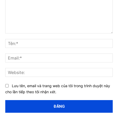
Bình
luận:
Tên
Ema
Web
Lưu tên, email và trang web của tôi trong trình duyệt này
cho lần tiếp theo tôi nhận xét.