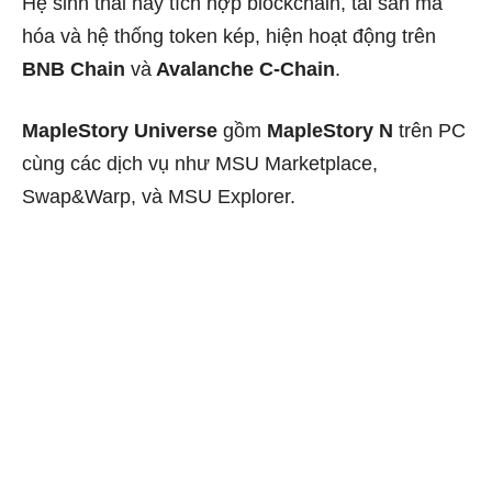
Hệ sinh thái này tích hợp blockchain, tài sản mã
hóa và hệ thống token kép, hiện hoạt động trên
BNB Chain
và
Avalanche C-Chain
.
MapleStory Universe
gồm
MapleStory N
trên PC
cùng các dịch vụ như MSU Marketplace,
Swap&Warp, và MSU Explorer.