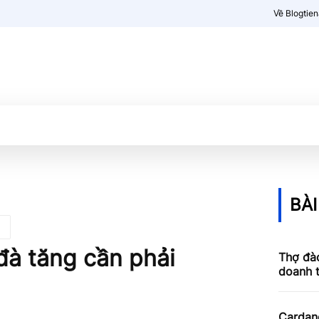
Về Blogtie
Kiến thức
More
BÀI
đà tăng cần phải
Thợ đào
doanh 
Cardan