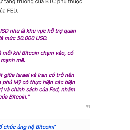
sự tăng trưởng của BTC phụ thuộc
của FED.
USD như là khu vực hỗ trợ quan
 là mức 50.000 USD.
 mỗi khi Bitcoin chạm vào, có
 mạnh mẽ.
giữa Israel và Iran có trở nên
h phủ Mỹ có thực hiện các biện
trị và chính sách của Fed, nhằm
của Bitcoin.”
 chức ủng hộ Bitcoin!’