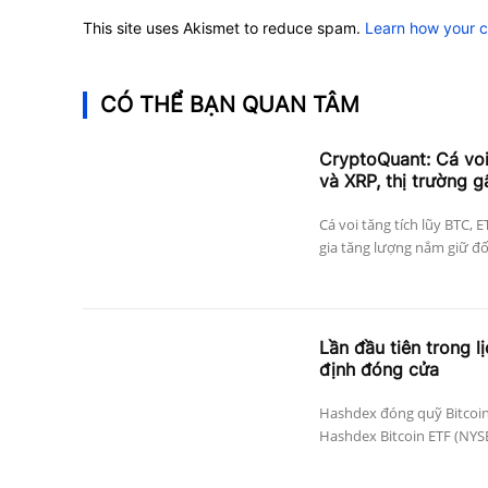
This site uses Akismet to reduce spam.
Learn how your 
CÓ THỂ BẠN QUAN TÂM
CryptoQuant: Cá vo
và XRP, thị trường g
Cá voi tăng tích lũy BTC, 
gia tăng lượng nắm giữ đối 
Lần đầu tiên trong l
định đóng cửa
Hashdex đóng quỹ Bitcoin
Hashdex Bitcoin ETF (NYSE 