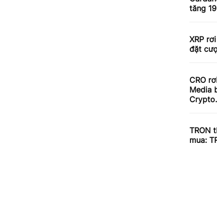
tăng 1
XRP rơi
đặt cư
CRO rơ
Media b
Crypto
TRON th
mua: T