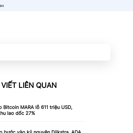
nao
 VIẾT LIÊN QUAN
 Bitcoin MARA lỗ 611 triệu USD,
thu lao dốc 27%
o bước vào kỷ nguyên Dijkstra, ADA