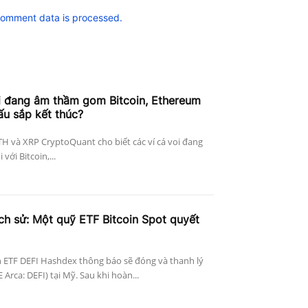
comment data is processed.
i đang âm thầm gom Bitcoin, Ethereum
ấu sắp kết thúc?
ETH và XRP CryptoQuant cho biết các ví cá voi đang
với Bitcoin,...
ịch sử: Một quỹ ETF Bitcoin Spot quyết
 ETF DEFI Hashdex thông báo sẽ đóng và thanh lý
Arca: DEFI) tại Mỹ. Sau khi hoàn...