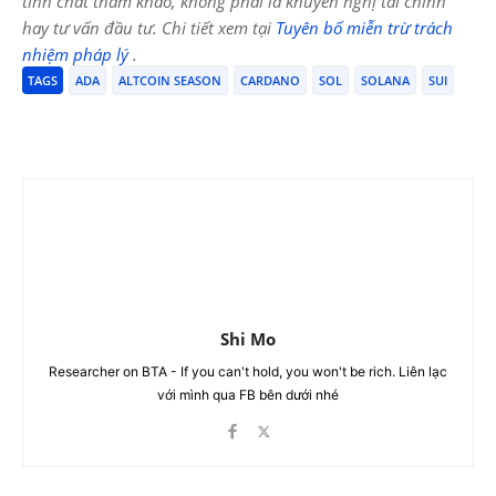
tính chất tham khảo, không phải là khuyến nghị tài chính
hay tư vấn đầu tư. Chi tiết xem tại
Tuyên bố miễn trừ trách
nhiệm pháp lý
.
TAGS
ADA
ALTCOIN SEASON
CARDANO
SOL
SOLANA
SUI
Shi Mo
Researcher on BTA - If you can't hold, you won't be rich. Liên lạc
với mình qua FB bên dưới nhé