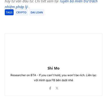
hay tư vấn đầu tư. Chi tiết xem tại
Tuyên bố miễn trừ trách
nhiệm pháp lý
.
TAGS
CRYPTO
DAI LOAN
Shi Mo
Researcher on BTA - If you can't hold, you won't be rich. Liên lạc
với mình qua FB bên dưới nhé