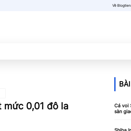
Về Blogtie
Kiến thức
More
BÀI
t mức 0,01 đô la
Cá voi 
sàn gia
Shiba I