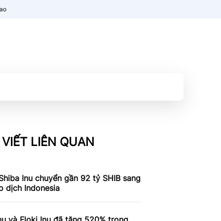
nao
 VIẾT LIÊN QUAN
Shiba Inu chuyển gần 92 tỷ SHIB sang
o dịch Indonesia
nu và Floki Inu đã tăng 520% ​​trong