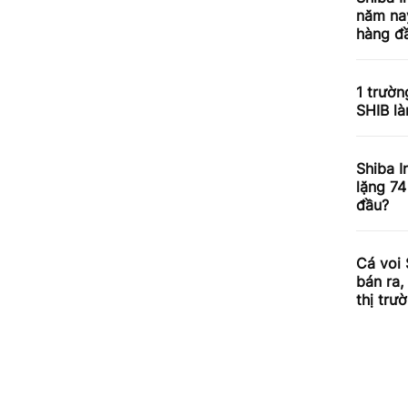
năm nay
hàng đầ
1 trườn
SHIB l
Shiba I
lặng 74
đầu?
Cá voi 
bán ra,
thị trư