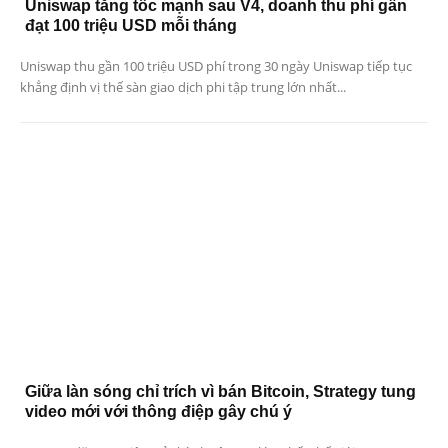
Uniswap tăng tốc mạnh sau V4, doanh thu phí gần
đạt 100 triệu USD mỗi tháng
Uniswap thu gần 100 triệu USD phí trong 30 ngày Uniswap tiếp tục
khẳng định vị thế sàn giao dịch phi tập trung lớn nhất...
Giữa làn sóng chỉ trích vì bán Bitcoin, Strategy tung
video mới với thông điệp gây chú ý