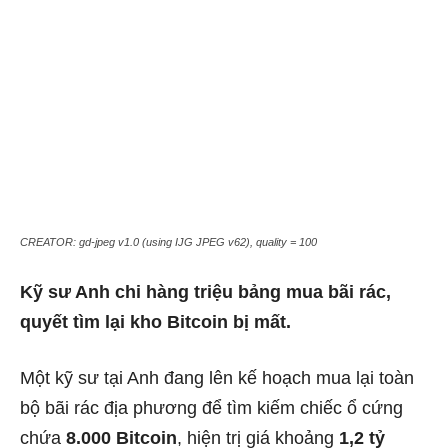
CREATOR: gd-jpeg v1.0 (using IJG JPEG v62), quality = 100
Kỹ sư Anh chi hàng triệu bảng mua bãi rác,
quyết tìm lại kho Bitcoin bị mất.
Một kỹ sư tại Anh đang lên kế hoạch mua lại toàn
bộ bãi rác địa phương để tìm kiếm chiếc ổ cứng
chứa
8.000 Bitcoin
, hiện trị giá khoảng
1,2 tỷ