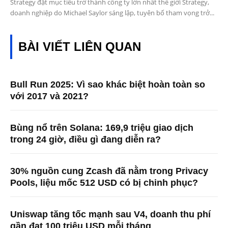
Strategy đặt mục tiêu trở thành công ty lớn nhất thế giới Strategy,
doanh nghiệp do Michael Saylor sáng lập, tuyên bố tham vọng trở...
BÀI VIẾT LIÊN QUAN
Bull Run 2025: Vì sao khác biệt hoàn toàn so
với 2017 và 2021?
Bùng nổ trên Solana: 169,9 triệu giao dịch
trong 24 giờ, điều gì đang diễn ra?
30% nguồn cung Zcash đã nằm trong Privacy
Pools, liệu mốc 512 USD có bị chinh phục?
Uniswap tăng tốc mạnh sau V4, doanh thu phí
gần đạt 100 triệu USD mỗi tháng