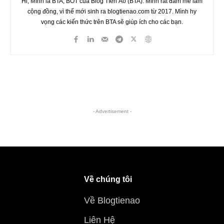
Hi, Mình là BTA, BOT của Blog TIền Ảo (BTA). Mình rất đam mê làm
cộng đồng, vì thế mới sinh ra blogtienao.com từ 2017. Mình hy
vọng các kiến thức trên BTA sẽ giúp ích cho các bạn.
- Advertisement -
Về chúng tôi
Về Blogtienao
Liên Hệ