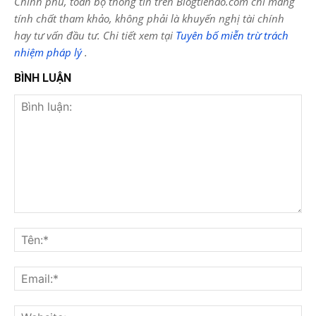
Chính phủ, toàn bộ thông tin trên Blogtienao.com chỉ mang
tính chất tham khảo, không phải là khuyến nghị tài chính
hay tư vấn đầu tư. Chi tiết xem tại
Tuyên bố miễn trừ trách
nhiệm pháp lý
.
BÌNH LUẬN
Bình
luận:
Tên
Ema
Web