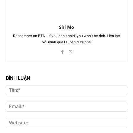
Shi Mo
Researcher on BTA - If you can't hold, you won't be rich. Liên lạc
với mình qua FB bên dưới nhé
BÌNH LUẬN
Tên
Ema
Web