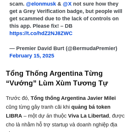
scam.
@elonmusk
&
@X
not sure how they
get a Grey Verification badge, but people will
get scammed due to the lack of controls on
this app. Please fix! – DB
https://t.co/hdZ2NJ8ZWC
— Premier David Burt (@BermudaPremier)
February 15, 2025
Tổng Thống Argentina Từng
“Vướng” Lùm Xùm Tương Tự
Trước đó,
Tổng thống Argentina Javier Milei
cũng từng gây tranh cãi khi
quảng bá token
LIBRA
– một dự án thuộc
Viva La Libertad
, được
cho là nhằm hỗ trợ startup và doanh nghiệp địa