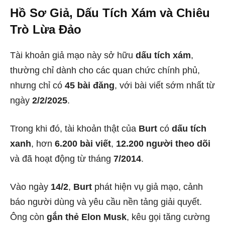
Hồ Sơ Giả, Dấu Tích Xám và Chiêu
Trò Lừa Đảo
Tài khoản giả mạo này sở hữu
dấu tích xám
,
thường chỉ dành cho các quan chức chính phủ,
nhưng chỉ có
45 bài đăng
, với bài viết sớm nhất từ
ngày
2/2/2025
.
Trong khi đó, tài khoản thật của
Burt
có
dấu tích
xanh
, hơn
6.200 bài viết
,
12.200 người theo dõi
và đã hoạt động từ tháng
7/2014
.
Vào ngày
14/2
,
Burt
phát hiện vụ giả mạo, cảnh
báo người dùng và yêu cầu nền tảng giải quyết.
Ông còn
gắn thẻ Elon Musk
, kêu gọi tăng cường