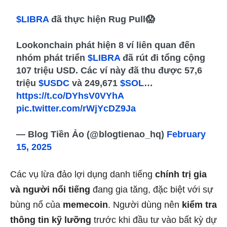
$LIBRA
đã thực hiện Rug Pull😱
Lookonchain phát hiện 8 ví liên quan đến
nhóm phát triển
$LIBRA
đã rút đi tổng cộng
107 triệu USD. Các ví này đã thu được 57,6
triệu
$USDC
và 249,671
$SOL
…
https://t.co/DYhsV0VYhA
pic.twitter.com/rWjYcDZ9Ja
— Blog Tiền Ảo (@blogtienao_hq)
February
15, 2025
Các vụ lừa đảo lợi dụng danh tiếng
chính trị gia
và người nổi tiếng
đang gia tăng, đặc biệt với sự
bùng nổ của
memecoin
. Người dùng nên
kiểm tra
thông tin kỹ lưỡng
trước khi đầu tư vào bất kỳ dự