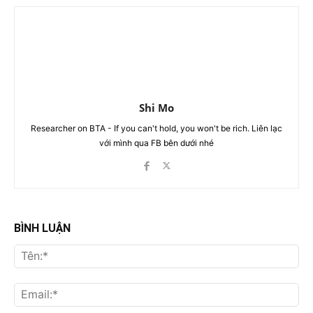
Shi Mo
Researcher on BTA - If you can't hold, you won't be rich. Liên lạc
với mình qua FB bên dưới nhé
BÌNH LUẬN
Tên
Ema