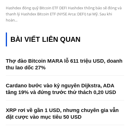
Hashdex đóng quỹ Bitcoin ETF DEFI Hashdex thông báo sẽ đóng và
thanh lý Hashdex Bitcoin ETF (NYSE Arca: DEFI) tại Mỹ. Sau khi
hoàn...
BÀI VIẾT LIÊN QUAN
Thợ đào Bitcoin MARA lỗ 611 triệu USD, doanh
thu lao dốc 27%
Cardano bước vào kỷ nguyên Dijkstra, ADA
tăng 19% và đứng trước thử thách 0,20 USD
XRP rơi về gần 1 USD, nhưng chuyên gia vẫn
đặt cược vào mục tiêu 50 USD