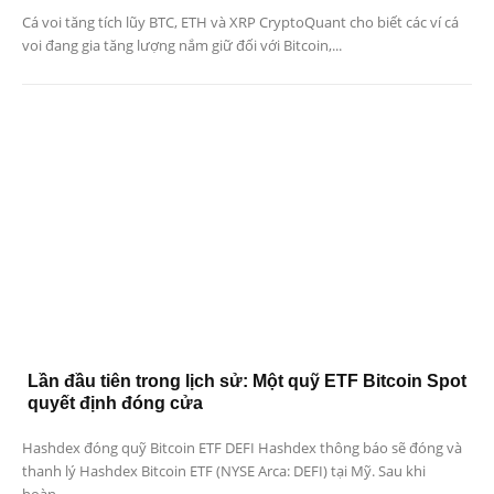
Cá voi tăng tích lũy BTC, ETH và XRP CryptoQuant cho biết các ví cá
voi đang gia tăng lượng nắm giữ đối với Bitcoin,...
Lần đầu tiên trong lịch sử: Một quỹ ETF Bitcoin Spot
quyết định đóng cửa
Hashdex đóng quỹ Bitcoin ETF DEFI Hashdex thông báo sẽ đóng và
thanh lý Hashdex Bitcoin ETF (NYSE Arca: DEFI) tại Mỹ. Sau khi
hoàn...