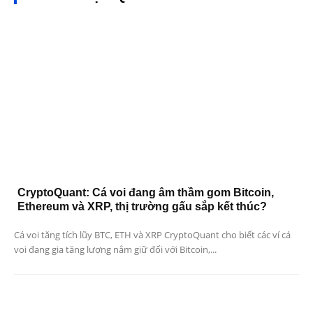
CryptoQuant: Cá voi đang âm thầm gom Bitcoin,
Ethereum và XRP, thị trường gấu sắp kết thúc?
Cá voi tăng tích lũy BTC, ETH và XRP CryptoQuant cho biết các ví cá
voi đang gia tăng lượng nắm giữ đối với Bitcoin,...