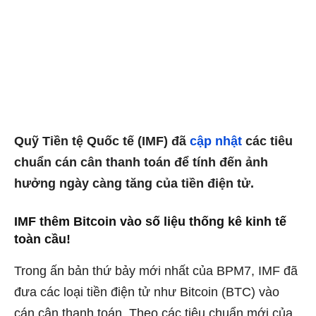
Quỹ Tiền tệ Quốc tế (IMF) đã
cập nhật
các tiêu
chuẩn cán cân thanh toán để tính đến ảnh
hưởng ngày càng tăng của tiền điện tử.
IMF thêm Bitcoin vào số liệu thống kê kinh tế
toàn cầu!
Trong ấn bản thứ bảy mới nhất của BPM7, IMF đã
đưa các loại tiền điện tử như Bitcoin (BTC) vào
cán cân thanh toán. Theo các tiêu chuẩn mới của