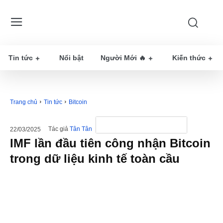
Tin tức
Nổi bật
Người Mới 🔥
Kiến thức
Trang chủ
Tin tức
Bitcoin
Tác giả
Tân Tân
22/03/2025
IMF lần đầu tiên công nhận Bitcoin
trong dữ liệu kinh tế toàn cầu