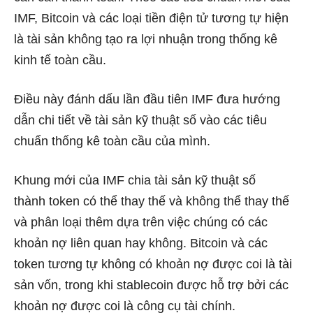
IMF, Bitcoin và các loại tiền điện tử tương tự hiện
là tài sản không tạo ra lợi nhuận trong thống kê
kinh tế toàn cầu.
Điều này đánh dấu lần đầu tiên IMF đưa hướng
dẫn chi tiết về tài sản kỹ thuật số vào các tiêu
chuẩn thống kê toàn cầu của mình.
Khung mới của IMF chia tài sản kỹ thuật số
thành token có thể thay thế và không thể thay thế
và phân loại thêm dựa trên việc chúng có các
khoản nợ liên quan hay không. Bitcoin và các
token tương tự không có khoản nợ được coi là tài
sản vốn, trong khi stablecoin được hỗ trợ bởi các
khoản nợ được coi là công cụ tài chính.