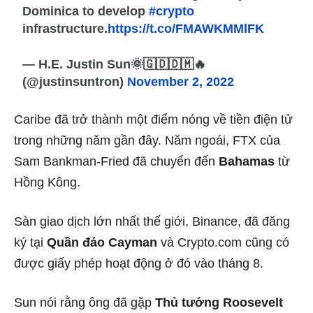
Dominica to develop
#crypto
infrastructure.
https://t.co/FMAWKMMlFK
— H.E. Justin Sun🌞🇬🇩🇩🇲🔥
(@justinsuntron)
November 2, 2022
Caribe đã trở thành một điểm nóng về tiền điện tử
trong những năm gần đây. Năm ngoái, FTX của
Sam Bankman-Fried đã chuyển đến
Bahamas
từ
Hồng Kông.
Sàn giao dịch lớn nhất thế giới, Binance, đã đăng
ký tại
Quần đảo Cayman
và Crypto.com cũng có
được giấy phép hoạt động ở đó vào tháng 8.
Sun nói rằng ông đã gặp
Thủ tướng Roosevelt