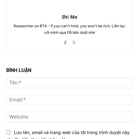
Shi Mo
Researcher on BTA - If you can't hold, you won't be rich. Liên lạc
với mình qua FB bên dưới nhé
BÌNH LUẬN
Tên
Ema
Web
Lưu tên, email và trang web của tôi trong trình duyệt này