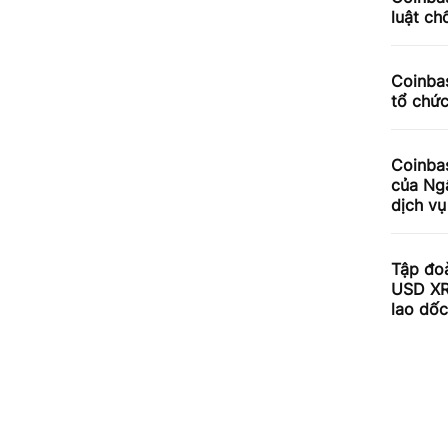
luật ch
Coinbas
tổ chứ
Coinba
của Ng
dịch v
Tập đoà
USD XR
lao dố