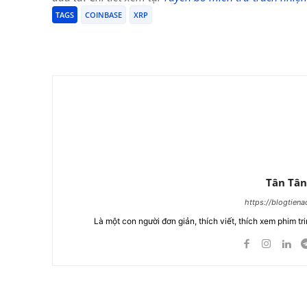
TAGS
COINBASE
XRP
Chia Sẻ
Tân Tân
https://blogtien
Là một con người đơn giản, thích viết, thích xem phim tri