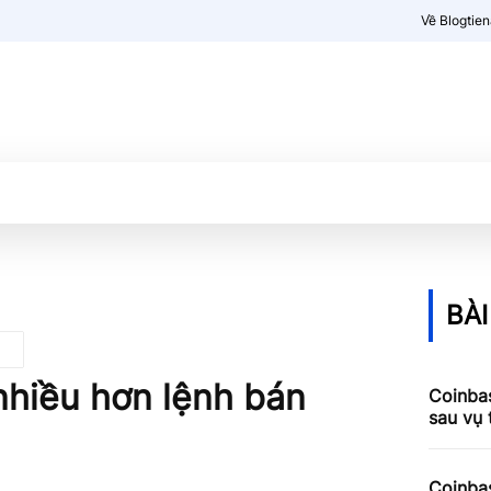
Về Blogtie
Kiến thức
More
BÀI
nhiều hơn lệnh bán
Coinbas
sau vụ
Coinbas