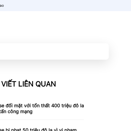
nao
 VIẾT LIÊN QUAN
e đối mặt với tổn thất 400 triệu đô la
 tấn công mạng
e bị phạt 50 triệu đô la vì vi phạm