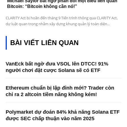
Michael Saylor bất ngờ phản đối một điều liên quan
Bitcoin: “Bitcoin không cần nó!”
CLARITY Act bị hoãn đến tháng 9 Tiến trình thông qua CLARITY Act,
dự luật quan trọng nhằm xây dựng khung quản lý toàn diện...
BÀI VIẾT LIÊN QUAN
VanEck bất ngờ đưa VSOL lên DTCC! 91%
người chơi đặt cược Solana sẽ có ETF
Ethereum chuẩn bị lập đỉnh mới? Trader còn
chỉ ra 2 altcoin tiềm năng không kém!
Polymarket dự đoán 84% khả năng Solana ETF
được SEC chấp thuận vào năm 2025