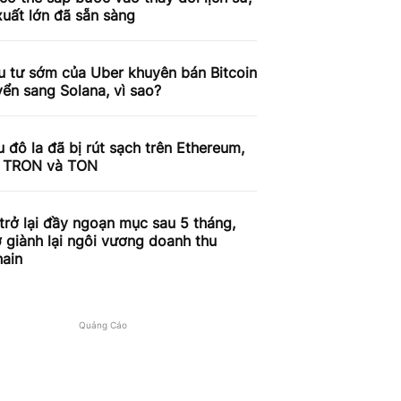
xuất lớn đã sẵn sàng
u tư sớm của Uber khuyên bán Bitcoin
ển sang Solana, vì sao?
ệu đô la đã bị rút sạch trên Ethereum,
, TRON và TON
trở lại đầy ngoạn mục sau 5 tháng,
 giành lại ngôi vương doanh thu
hain
Quảng Cáo