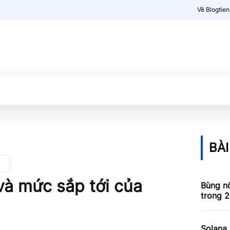
Về Blogtie
Kiến thức
More
BÀI
và mức sắp tới của
Bùng nổ
trong 2
Solana 