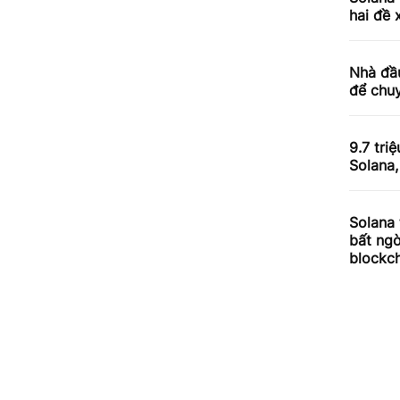
hai đề 
Nhà đầ
để chuy
9.7 tri
Solana
Solana 
bất ngờ
blockc