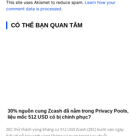
This site uses Akismet to reduce spam.
Learn how your
comment data is processed.
CÓ THỂ BẠN QUAN TÂM
30% nguồn cung Zcash đã nằm trong Privacy Pools,
liệu mốc 512 USD có bị chinh phục?
ZEC thử thách vùng kháng cự 512 USD Zcash (ZEC) bước vào ngày
6/8 với nỗ lực vượt vùng kháng cự quan trọng sau chuỗi...