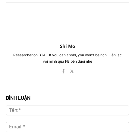
Shi Mo
Researcher on BTA - If you can't hold, you won't be rich. Liên lạc
với mình qua FB bên dưới nhé
BÌNH LUẬN
Tên
Ema