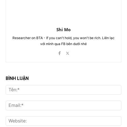
Shi Mo
Researcher on BTA - If you can't hold, you won't be rich. Liên lạc
với mình qua FB bên dưới nhé
BÌNH LUẬN
Tên
Ema
Web