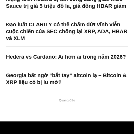
Sauce trị giá 5 triệu đô la, giá đồng HBAR giảm
Đạo luật CLARITY có thể chấm dứt vĩnh viễn
cuộc chiến của SEC chống lại XRP, ADA, HBAR
và XLM
Hedera vs Cardano: Ai hơn ai trong năm 2026?
Georgia bất ngờ “bắt tay” altcoin lạ – Bitcoin &
XRP liệu có bị lu mờ?
Quảng Cáo