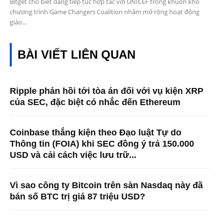
Bitget cho biết đang tiếp tục hợp tác với UNICEF trong khuôn khổ
chương trình Game Changers Coalition nhằm mở rộng hoạt động
giáo...
BÀI VIẾT LIÊN QUAN
Ripple phản hồi tới tòa án đối với vụ kiện XRP
của SEC, đặc biệt có nhắc đến Ethereum
Coinbase thắng kiện theo Đạo luật Tự do
Thông tin (FOIA) khi SEC đồng ý trả 150.000
USD và cải cách việc lưu trữ...
Vì sao công ty Bitcoin trên sàn Nasdaq này đã
bán số BTC trị giá 87 triệu USD?