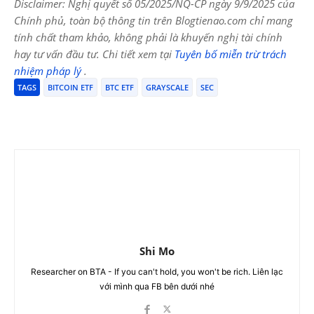
Disclaimer: Nghị quyết số 05/2025/NQ-CP ngày 9/9/2025 của
Chính phủ, toàn bộ thông tin trên Blogtienao.com chỉ mang
tính chất tham khảo, không phải là khuyến nghị tài chính
hay tư vấn đầu tư. Chi tiết xem tại
Tuyên bố miễn trừ trách
nhiệm pháp lý
.
TAGS
BITCOIN ETF
BTC ETF
GRAYSCALE
SEC
Shi Mo
Researcher on BTA - If you can't hold, you won't be rich. Liên lạc
với mình qua FB bên dưới nhé